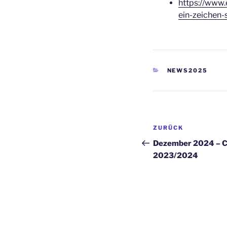
https://www.
ein-zeichen
KATEGORIEN
NEWS2025
Beitragsnaviga
Vorheriger
ZURÜCK
Beitrag
Dezember 2024 – Cl
2023/2024