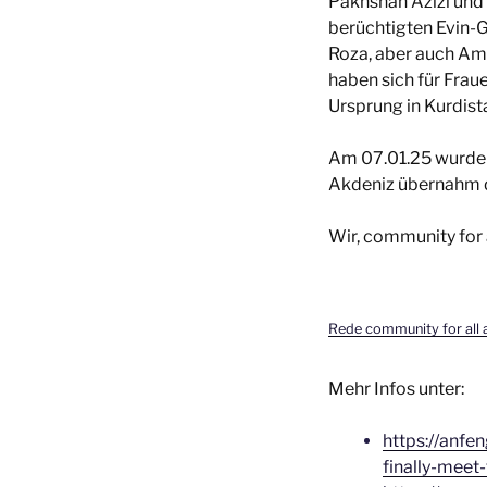
Pakhshan Azizi und 
berüchtigten Evin-G
Roza, aber auch Amn
haben sich für Frau
Ursprung in Kurdist
Am 07.01.25 wurde 
Akdeniz übernahm d
Wir, community for 
Rede community for all 
Mehr Infos unter:
https://anfe
finally-meet-