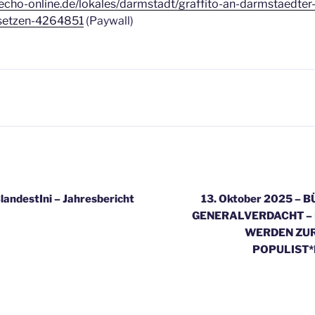
echo-online.de/lokales/darmstadt/graffito-an-darmstaedter-l
-setzen-4264851
(Paywall)
tion
andestIni – Jahresbericht
13. Oktober 2025 –
GENERALVERDACHT –
WERDEN ZUR
POPULIST*