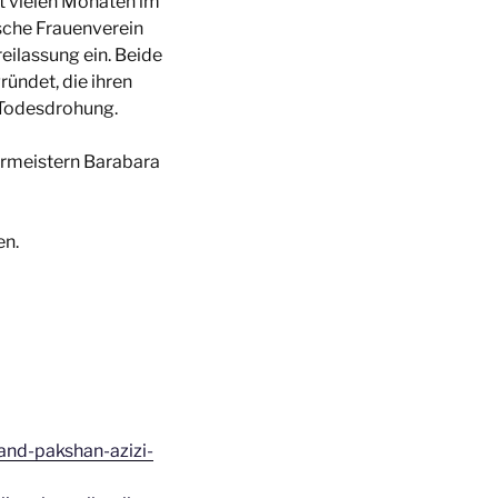
it vielen Monaten im
ische Frauenverein
eilassung ein. Beide
ründet, die ihren
d Todesdrohung.
ermeistern Barabara
en.
-and-pakshan-azizi-