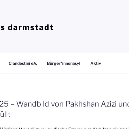
is darmstadt
Clandestini e.V.
Bürger*innenasyl
Aktiv
025 – Wandbild von Pakhshan Azizi un
üllt