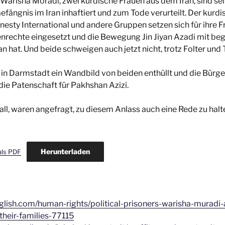
Warisha Moradi, zwei kurdische Frauen aus dem Iran, sind se
efängnis im Iran inhaftiert und zum Tode verurteilt. Der kurd
esty International und andere Gruppen setzen sich für ihre Fr
enrechte eingesetzt und die Bewegung Jin Jiyan Azadi mit beg
an hat. Und beide schweigen auch jetzt nicht, trotz Folter un
in Darmstadt ein Wandbild von beiden enthüllt und die Bürg
ie Patenschaft für Pakhshan Azizi.
all, waren angefragt, zu diesem Anlass auch eine Rede zu halt
Herunterladen
als PDF
nglish.com/human-rights/political-prisoners-warisha-muradi
their-families-77115