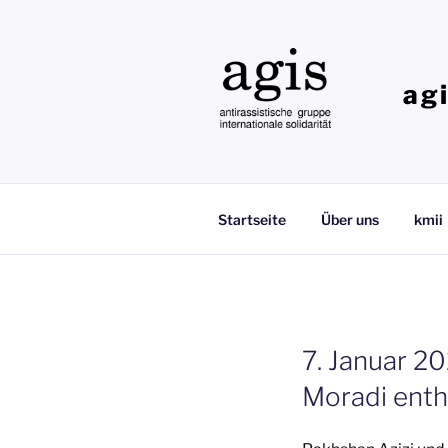
Zum
Inhalt
springen
ag
Startseite
Über uns
kmii
7. Januar 2
Moradi enth