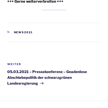
+++ Gerne weiterverbreiten +++
KATEGORIEN
NEWS2021
Beitragsnavigation
Nächster
WEITER
Beitrag
05.03.2021 – Pressekonferenz – Gnadenlose
Abschiebepolitik der schwarzgrünen
Landesregierung