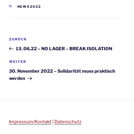
KATEGORIEN
NEWS2022
Beitragsnavigation
Vorheriger
ZURÜCK
Beitrag
13. 06.22 – NO LAGER – BREAK ISOLATION
Nächster
WEITER
Beitrag
30. November 2022 – Solidarität muss praktisch
werden
Impressum/Kontakt
|
Datenschutz