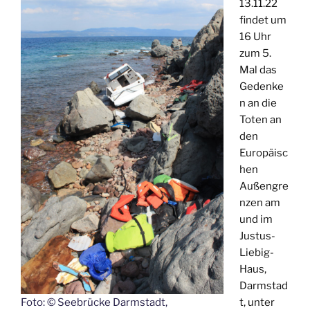
13.11.22
findet um
16 Uhr
zum 5.
Mal das
Gedenke
n an die
Toten an
den
Europäisc
hen
Außengre
nzen am
und im
Justus-
Liebig-
Haus,
Darmstad
Foto: © Seebrücke Darmstadt,
t, unter